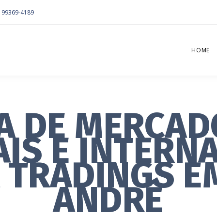
) 99369-4189
HOME
A DE MERCAD
IS E INTERN
A TRADINGS E
ANDRÉ