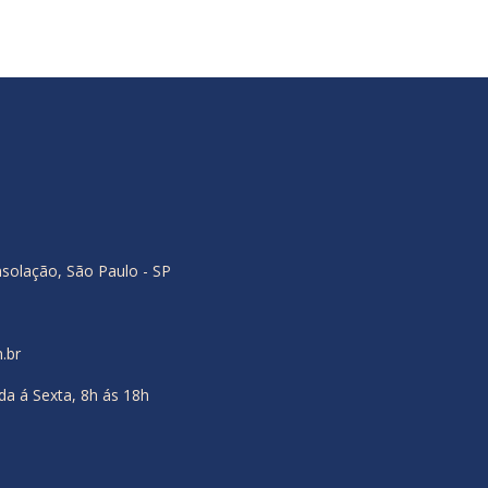
nsolação, São Paulo - SP
.br
a á Sexta, 8h ás 18h