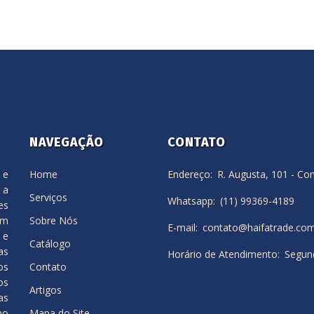
NAVEGAÇÃO
CONTATO
 e
Home
Endereço
R. Augusta, 101 - Co
 a
Serviços
Whatsapp
(11) 99369-4189
es
em
Sobre Nós
E-mail
contato@haifatrade.com
 e
Catálogo
as
Horário de Atendimento
Segund
os
Contato
os
Artigos
as
no
Mapa do Site