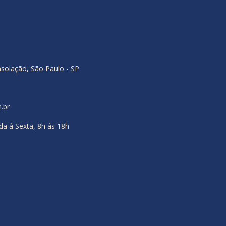
nsolação, São Paulo - SP
.br
a á Sexta, 8h ás 18h