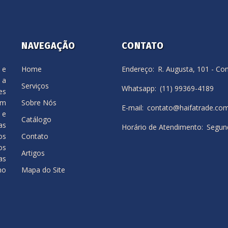
NAVEGAÇÃO
CONTATO
 e
Home
Endereço
R. Augusta, 101 - Co
 a
Serviços
Whatsapp
(11) 99369-4189
es
em
Sobre Nós
E-mail
contato@haifatrade.com
 e
Catálogo
as
Horário de Atendimento
Segund
os
Contato
os
Artigos
as
no
Mapa do Site